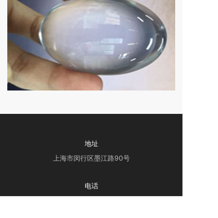
地址
上海市闵行区墨江路90号
电话
021-54333730